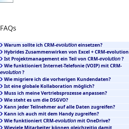
FAQs
Warum sollte ich CRM-𝘦𝘷𝘰𝘭𝘶𝘵𝘪𝘰𝘯 einsetzen?
Hybrides Zusammenwirken von Excel + CRM-evolution
Ist Projektmanagement ein Teil von CRM-𝘦𝘷𝘰𝘭𝘶𝘵𝘪𝘰𝘯 ?
Wie funktioniert Internet-Telefonie (VOIP) mit CRM-
𝘦𝘷𝘰𝘭𝘶𝘵𝘪𝘰𝘯 ?
Wie migriere ich die vorherigen Kundendaten?
Ist eine globale Kollaboration möglich?
Muss ich meine Vertriebsprozesse anpassen?
Wie steht es um die DSGVO?
Kann jeder Teilnehmer auf alle Daten zugreifen?
Kann ich auch mit dem Handy zugreifen?
Wie funktioniert CRM-𝘦𝘷𝘰𝘭𝘶𝘵𝘪𝘰𝘯 mit OneDrive?
Wieviele Mitarbeiter können gleichzeitig damit